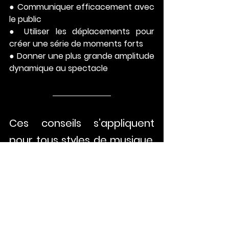
● Communiquer efficacement avec 
le public
● Utiliser les déplacements pour 
créer une série de moments forts
● Donner une plus grande amplitude 
dynamique au spectacle
Ces conseils s’appliquent 
pour tous styles de musique. 
Je veux surtout dans ce billet 
provoquer une réflexion sur 
l’art de concevoir un 
spectacle et faire prendre 
conscience du point de vue 