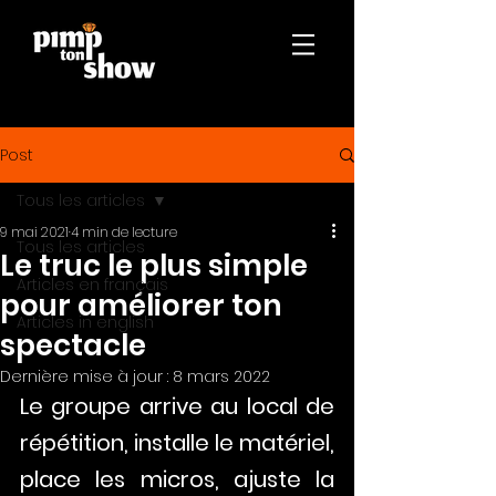
Post
Tous les articles
9 mai 2021
4 min de lecture
Tous les articles
Le truc le plus simple
Articles en français
pour améliorer ton
Articles in english
spectacle
Dernière mise à jour :
8 mars 2022
Le groupe arrive au local de 
répétition, installe le matériel, 
place les micros, ajuste la 