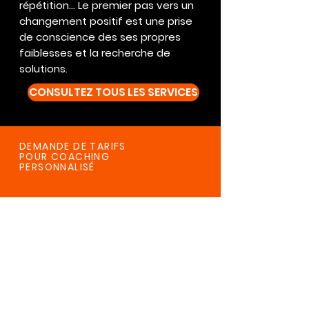
répétition… Le premier pas vers un
changement positif est une prise
de conscience des ses propres
faiblesses et la recherche de
solutions.
CONSULTEZ TOUS LES SERVICES
DEMANDE DE TARIFS
POUR COACHING
PERSONNALISÉ
Pimp ton show est un service professionnel
et personnalisé de conception de